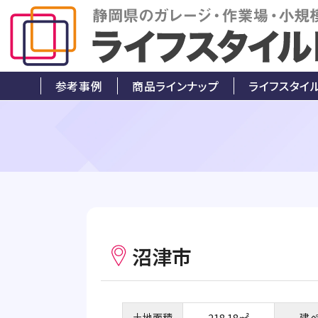
参考事例
商品ラインナップ
ライフスタイ
沼津市
土地面積
218.18㎡
建