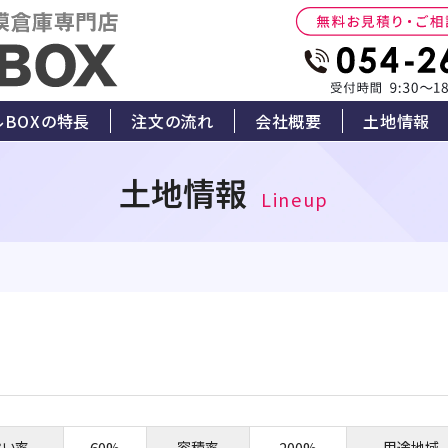
ルBOXの特長
注文の流れ
会社概要
土地情報
土地情報
Lineup
ぺい率
60%
容積率
200%
用途地域